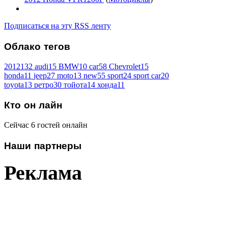
Подписаться на эту RSS ленту
Облако
тегов
2012
132
audi
15
BMW
10
car
58
Chevrolet
15
honda
11
jeep
27
moto
13
new
55
sport
24
sport car
20
toyota
13
ретро
30
тойота
14
хонда
11
Кто
он лайн
Сейчас 6 гостей онлайн
Наши
партнеры
Реклама