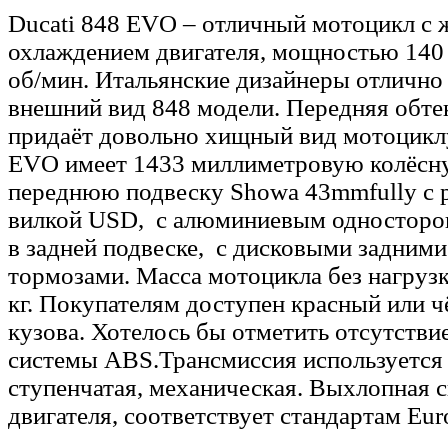
Ducati 848 EVO – отличный мотоцикл с
охлаждением двигателя, мощностью 140 л
об/мин. Итальянские дизайнеры отличн
внешний вид 848 модели. Передняя обт
придаёт довольно хищный вид мотоциклу
EVO имеет 1433 миллиметровую колёсну
переднюю подвеску Showa 43mmfully с 
вилкой USD, с алюминиевым односторо
в задней подвеске, с дисковыми задним
тормозами. Масса мотоцикла без нагрузк
кг. Покупателям доступен красный или 
кузова. Хотелось бы отметить отсутстви
системы ABS.Трансмиссия используется
ступенчатая, механическая. Выхлопная 
двигателя, соответствует стандартам Euro