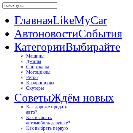
Главная
LikeMyCar
Автоновости
События
Категории
Выбирайте
Машины
Джипы
Спорткары
Мотоциклы
Ретро
Квадроциклы
Скутеры
Советы
Ждём новых
Как дороже продать
авто?
Как выбрать
автомобиль девушке?
Как выбрать первую