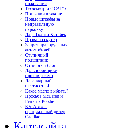
пожелания
Техосмотр и ОСАГО
Поправки в законе
Новые штрафы за
неправильную
парковку
Лада Гранта Хэтчбек
Права на скутер
Запрет праворульных
автомобилей
Ступичный
подшипник
Отличный блог
Дальнобойщики
против рэкета
Легендарный
шестисотый
Какое масло выбрать?
Просьба McLaren и
Ferrari к Porshe
Юг-Авто –
официальный дилер
Cadillac
Карта
сайта