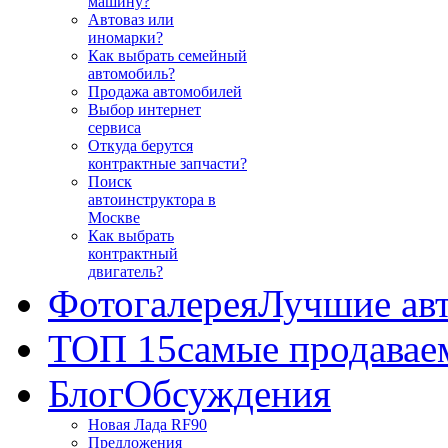
машину?
Автоваз или
иномарки?
Как выбрать семейный
автомобиль?
Продажа автомобилей
Выбор интернет
сервиса
Откуда берутся
контрактные запчасти?
Поиск
автоинструктора в
Москве
Как выбрать
контрактный
двигатель?
Фотогалерея
Лучшие ав
ТОП 15
самые продавае
Блог
Обсуждения
Новая Лада RF90
Предложения