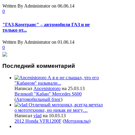
Written By Administrator
on 06.06.14
0
"ГАЗ-Комтранс" – автомобили ГАЗ и не
только от...
Written By Administrator
on 01.06.14
0
Последний
комментарий
А я и не слышал, что его
"Кабаном" называли...
Написал
Ancenistororo
на 25.03.13
Великий "Кабан" Mercedes S600
(
Автомобильный блог
)
Отличный мотоцикл, всегда мечтал
о мототехнике, но никак не могу…
Написал
vlad
на 10.03.13
2012 Honda VFR1200F
(
Мотоциклы
)