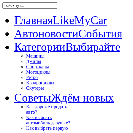
Главная
LikeMyCar
Автоновости
События
Категории
Выбирайте
Машины
Джипы
Спорткары
Мотоциклы
Ретро
Квадроциклы
Скутеры
Советы
Ждём новых
Как дороже продать
авто?
Как выбрать
автомобиль девушке?
Как выбрать первую