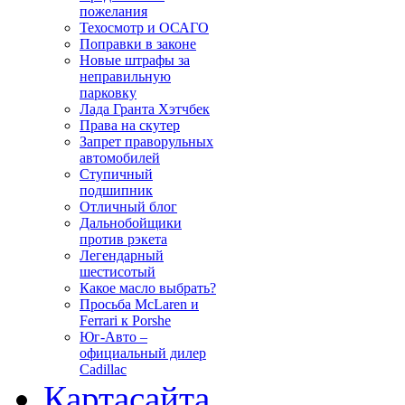
пожелания
Техосмотр и ОСАГО
Поправки в законе
Новые штрафы за
неправильную
парковку
Лада Гранта Хэтчбек
Права на скутер
Запрет праворульных
автомобилей
Ступичный
подшипник
Отличный блог
Дальнобойщики
против рэкета
Легендарный
шестисотый
Какое масло выбрать?
Просьба McLaren и
Ferrari к Porshe
Юг-Авто –
официальный дилер
Cadillac
Карта
сайта