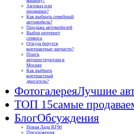
машину?
Автоваз или
иномарки?
Как выбрать семейный
автомобиль?
Продажа автомобилей
Выбор интернет
сервиса
Откуда берутся
контрактные запчасти?
Поиск
автоинструктора в
Москве
Как выбрать
контрактный
двигатель?
Фотогалерея
Лучшие ав
ТОП 15
самые продавае
Блог
Обсуждения
Новая Лада RF90
Предложения