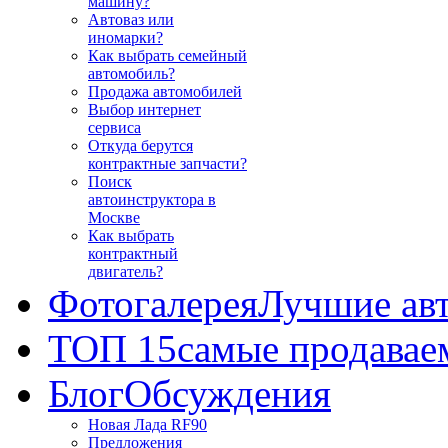
машину?
Автоваз или
иномарки?
Как выбрать семейный
автомобиль?
Продажа автомобилей
Выбор интернет
сервиса
Откуда берутся
контрактные запчасти?
Поиск
автоинструктора в
Москве
Как выбрать
контрактный
двигатель?
Фотогалерея
Лучшие ав
ТОП 15
самые продавае
Блог
Обсуждения
Новая Лада RF90
Предложения