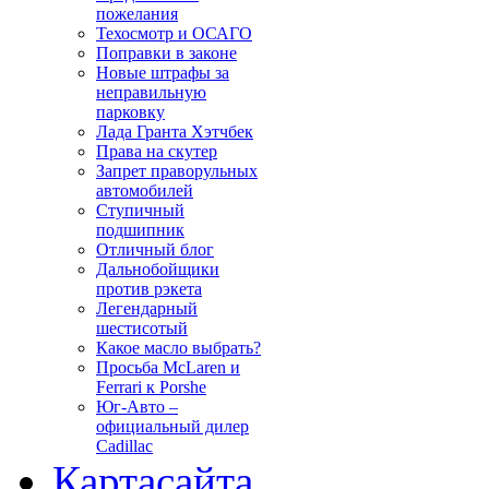
пожелания
Техосмотр и ОСАГО
Поправки в законе
Новые штрафы за
неправильную
парковку
Лада Гранта Хэтчбек
Права на скутер
Запрет праворульных
автомобилей
Ступичный
подшипник
Отличный блог
Дальнобойщики
против рэкета
Легендарный
шестисотый
Какое масло выбрать?
Просьба McLaren и
Ferrari к Porshe
Юг-Авто –
официальный дилер
Cadillac
Карта
сайта