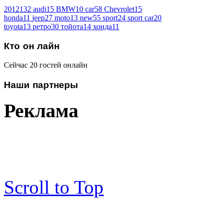
2012
132
audi
15
BMW
10
car
58
Chevrolet
15
honda
11
jeep
27
moto
13
new
55
sport
24
sport car
20
toyota
13
ретро
30
тойота
14
хонда
11
Кто
он лайн
Сейчас 20 гостей онлайн
Наши
партнеры
Реклама
Scroll to Top