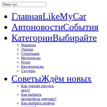
Главная
LikeMyCar
Автоновости
События
Категории
Выбирайте
Машины
Джипы
Спорткары
Мотоциклы
Ретро
Квадроциклы
Скутеры
Советы
Ждём новых
Как дороже продать
авто?
Как выбрать
автомобиль девушке?
Как выбрать первую