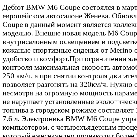
Дебют BMW M6 Coupe состоялся в марте
европейском автосалоне Женева. Обнов
Coupe в данный момент является колле
моделью. Внешне новая модель M6 Coup
внутрисалонным освещением и подсветко
кожаные спортивные сиденья от Merino 
удобство и комфорт.При ограничении эл
контроля максимальная скорость автомо
250 км/ч, а при снятии контроля двигате
позволяет разгонять на 320км/ч. Нужно о
несмотря на огромную мощность парам
не нарушает установленные экологическ
топлива в городском режиме составляет 14
7.6 л. Электроника BMW M6 Coupe упр
компьютером, с четырехъядерным проце
который ежесекундно производит более