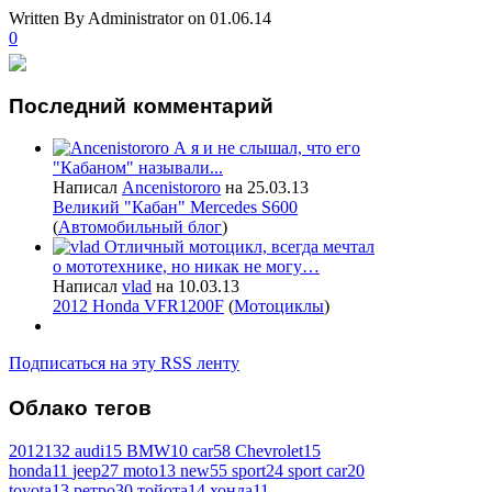
Written By Administrator
on 01.06.14
0
Последний
комментарий
А я и не слышал, что его
"Кабаном" называли...
Написал
Ancenistororo
на 25.03.13
Великий "Кабан" Mercedes S600
(
Автомобильный блог
)
Отличный мотоцикл, всегда мечтал
о мототехнике, но никак не могу…
Написал
vlad
на 10.03.13
2012 Honda VFR1200F
(
Мотоциклы
)
Подписаться на эту RSS ленту
Облако
тегов
2012
132
audi
15
BMW
10
car
58
Chevrolet
15
honda
11
jeep
27
moto
13
new
55
sport
24
sport car
20
toyota
13
ретро
30
тойота
14
хонда
11