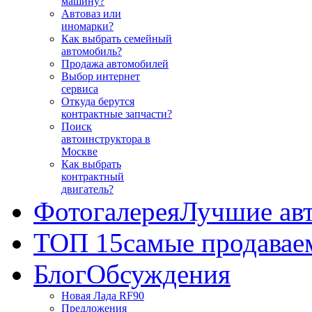
машину?
Автоваз или
иномарки?
Как выбрать семейный
автомобиль?
Продажа автомобилей
Выбор интернет
сервиса
Откуда берутся
контрактные запчасти?
Поиск
автоинструктора в
Москве
Как выбрать
контрактный
двигатель?
Фотогалерея
Лучшие ав
ТОП 15
самые продавае
Блог
Обсуждения
Новая Лада RF90
Предложения