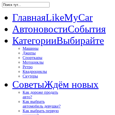
Главная
LikeMyCar
Автоновости
События
Категории
Выбирайте
Машины
Джипы
Спорткары
Мотоциклы
Ретро
Квадроциклы
Скутеры
Советы
Ждём новых
Как дороже продать
авто?
Как выбрать
автомобиль девушке?
Как выбрать первую