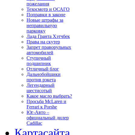
пожелания
Техосмотр и ОСАГО
Поправки в законе
Новые штрафы за
неправильную
парковку
Лада Гранта Хэтчбек
Права на скутер
Запрет праворульных
автомобилей
Ступичный
подшипник
Отличный блог
Дальнобойщики
против рэкета
Легендарный
шестисотый
Какое масло выбрать?
Просьба McLaren и
Ferrari к Porshe
Юг-Авто –
официальный дилер
Cadillac
Карта
сайта