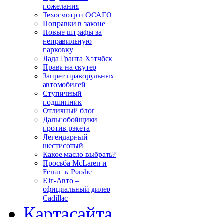
пожелания
Техосмотр и ОСАГО
Поправки в законе
Новые штрафы за
неправильную
парковку
Лада Гранта Хэтчбек
Права на скутер
Запрет праворульных
автомобилей
Ступичный
подшипник
Отличный блог
Дальнобойщики
против рэкета
Легендарный
шестисотый
Какое масло выбрать?
Просьба McLaren и
Ferrari к Porshe
Юг-Авто –
официальный дилер
Cadillac
Карта
сайта