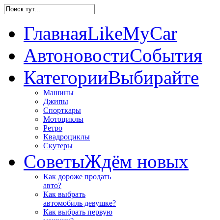
Главная
LikeMyCar
Автоновости
События
Категории
Выбирайте
Машины
Джипы
Спорткары
Мотоциклы
Ретро
Квадроциклы
Скутеры
Советы
Ждём новых
Как дороже продать
авто?
Как выбрать
автомобиль девушке?
Как выбрать первую