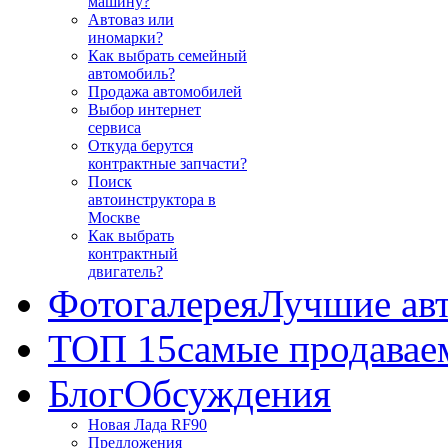
машину?
Автоваз или
иномарки?
Как выбрать семейный
автомобиль?
Продажа автомобилей
Выбор интернет
сервиса
Откуда берутся
контрактные запчасти?
Поиск
автоинструктора в
Москве
Как выбрать
контрактный
двигатель?
Фотогалерея
Лучшие ав
ТОП 15
самые продавае
Блог
Обсуждения
Новая Лада RF90
Предложения