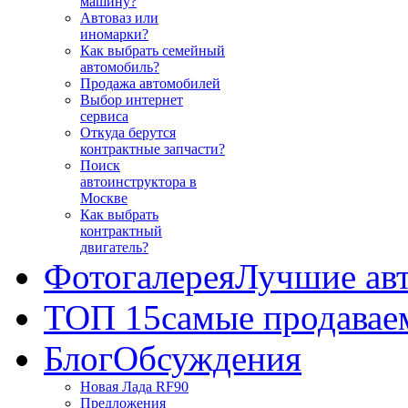
машину?
Автоваз или
иномарки?
Как выбрать семейный
автомобиль?
Продажа автомобилей
Выбор интернет
сервиса
Откуда берутся
контрактные запчасти?
Поиск
автоинструктора в
Москве
Как выбрать
контрактный
двигатель?
Фотогалерея
Лучшие ав
ТОП 15
самые продавае
Блог
Обсуждения
Новая Лада RF90
Предложения