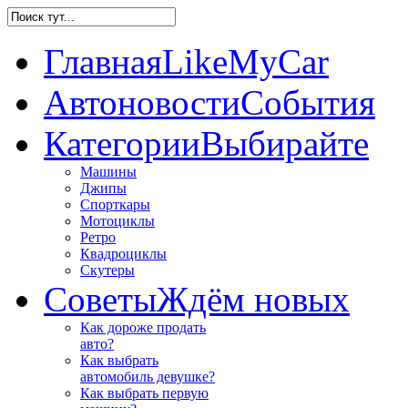
Главная
LikeMyCar
Автоновости
События
Категории
Выбирайте
Машины
Джипы
Спорткары
Мотоциклы
Ретро
Квадроциклы
Скутеры
Советы
Ждём новых
Как дороже продать
авто?
Как выбрать
автомобиль девушке?
Как выбрать первую