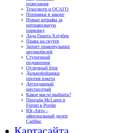
пожелания
Техосмотр и ОСАГО
Поправки в законе
Новые штрафы за
неправильную
парковку
Лада Гранта Хэтчбек
Права на скутер
Запрет праворульных
автомобилей
Ступичный
подшипник
Отличный блог
Дальнобойщики
против рэкета
Легендарный
шестисотый
Какое масло выбрать?
Просьба McLaren и
Ferrari к Porshe
Юг-Авто –
официальный дилер
Cadillac
Карта
сайта